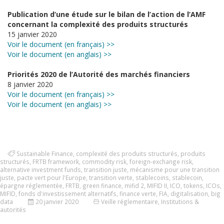
Publication d’une étude sur le bilan de l’action de l’AMF
concernant la complexité des produits structurés
15 janvier 2020
Voir le document (en français) >>
Voir le document (en anglais) >>
Priorités 2020 de l’Autorité des marchés financiers
8 janvier 2020
Voir le document (en français) >>
Voir le document (en anglais) >>
Sustainable Finance
,
complexité des produits structurés
,
produits
structurés
,
FRTB framework
,
commodity risk
,
foreign-exchange risk
,
alternative investment funds
,
transition juste
,
mécanisme pour une transition
juste
,
pacte vert pour l'Europe
,
transition verte
,
stablecoins
,
stablecoin
,
épargne réglementée
,
FRTB
,
green finance
,
mifid 2
,
MIFID II
,
ICO
,
tokens
,
ICOs
,
MIFID
,
fonds d'investissement alternatifs
,
finance verte
,
FIA
,
digitalisation
,
big
data
20 janvier 2020
Veille réglementaire
,
Institutions &
autorités