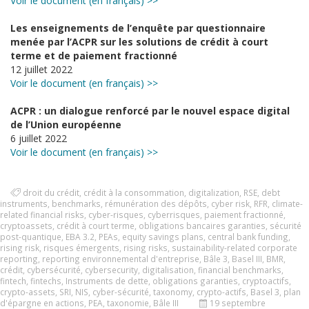
Voir le document (en français) >>
Les enseignements de l’enquête par questionnaire
menée par l’ACPR sur les solutions de crédit à court
terme et de paiement fractionné
12 juillet 2022
Voir le document (en français) >>
ACPR : un dialogue renforcé par le nouvel espace digital
de l’Union européenne
6 juillet 2022
Voir le document (en français) >>
droit du crédit
,
crédit à la consommation
,
digitalization
,
RSE
,
debt
instruments
,
benchmarks
,
rémunération des dépôts
,
cyber risk
,
RFR
,
climate-
related financial risks
,
cyber-risques
,
cyberrisques
,
paiement fractionné
,
cryptoassets
,
crédit à court terme
,
obligations bancaires garanties
,
sécurité
post-quantique
,
EBA 3.2
,
PEAs
,
equity savings plans
,
central bank funding
,
rising risk
,
risques émergents
,
rising risks
,
sustainability-related corporate
reporting
,
reporting environnemental d'entreprise
,
Bâle 3
,
Basel III
,
BMR
,
crédit
,
cybersécurité
,
cybersecurity
,
digitalisation
,
financial benchmarks
,
fintech
,
fintechs
,
Instruments de dette
,
obligations garanties
,
cryptoactifs
,
crypto-assets
,
SRI
,
NIS
,
cyber-sécurité
,
taxonomy
,
crypto-actifs
,
Basel 3
,
plan
d'épargne en actions
,
PEA
,
taxonomie
,
Bâle III
19 septembre