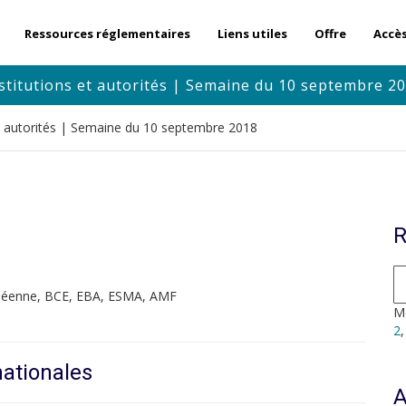
Ressources réglementaires
Liens utiles
Offre
Accè
stitutions et autorités | Semaine du 10 septembre 2
et autorités | Semaine du 10 septembre 2018
R
opéenne, BCE, EBA, ESMA, AMF
Mo
2
nationales
A