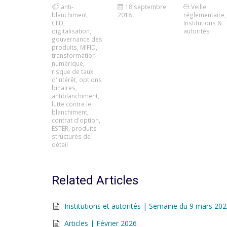
anti-
18 septembre
Veille
blanchiment
,
2018
réglementaire
,
CFD
,
Institutions &
digitalisation
,
autorités
gouvernance des
produits
,
MIFID
,
transformation
numérique
,
risque de taux
d'intérêt
,
options
binaires
,
antiblanchiment
,
lutte contre le
blanchiment
,
contrat d'option
,
ESTER
,
produits
structurés de
détail
Related Articles
Institutions et autorités | Semaine du 9 mars 20
Articles | Février 2026