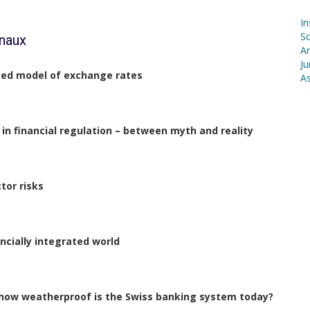
In
S
onaux
Ar
Ju
sed model of exchange rates
As
in financial regulation – between myth and reality
tor risks
ancially integrated world
, how weatherproof is the Swiss banking system today?