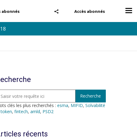
Tog
s abonnés
Accès abonnés
nav
018
echerche
ts clés les plus recherchés :
esma
,
MIFID
,
Solvabilité
,
token
,
fintech
,
amld
,
PSD2
rticles récents