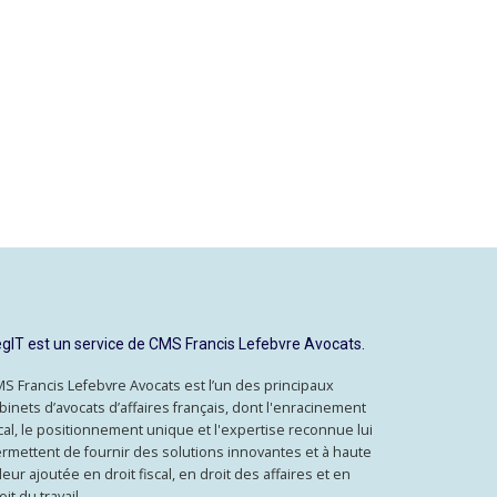
gIT est un service de CMS Francis Lefebvre Avocats.
S Francis Lefebvre Avocats est l’un des principaux
binets d’avocats d’affaires français, dont l'enracinement
cal, le positionnement unique et l'expertise reconnue lui
rmettent de fournir des solutions innovantes et à haute
leur ajoutée en droit fiscal, en droit des affaires et en
oit du travail.