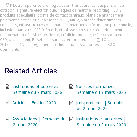
KID
,
transparence pré-négociation
,
transparence
,
suspension de
cotation
,
signature électronique
,
risques de marché
,
reporting
,
PSD 2
,
produits spéculatifs
,
points de contact centraux
,
plans de financement
,
paiement électronique
,
paiement
,
MIF II
,
MIF 2
,
Marchés d'instruments
financiers
,
infrastructures des marchés financiers
,
information prudentielle
,
inclusion bancaire
,
IFRS 9
,
fintech
,
établissements de crédit
,
document
d'information clé
,
cyber-résilience
,
crédit immobilier
,
créances douteuses
,
CFD
,
blanchiment
,
Basel III
,
assurance-emprunteur
10 juillet
2017
Veille réglementaire
,
Institutions & autorités
0
Comments
Related Articles
Institutions et autorités |
Sources normatives |
Semaine du 9 mars 2026
Semaine du 9 mars 2026
Articles | Février 2026
Jurisprudence | Semaine
du 2 mars 2026
Associations | Semaine du
Institutions et autorités |
2 mars 2026
Semaine du 2 mars 2026