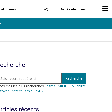
Tog
s abonnés
Accès abonnés
nav
7
echerche
ts clés les plus recherchés :
esma
,
MIFID
,
Solvabilité
,
token
,
fintech
,
amld
,
PSD2
rticles récents