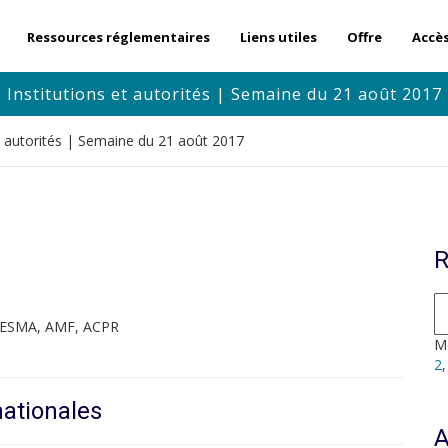
Ressources réglementaires
Liens utiles
Offre
Accè
Institutions et autorités | Semaine du 21 août 2017
et autorités | Semaine du 21 août 2017
R
, ESMA, AMF, ACPR
Mo
2
nationales
A