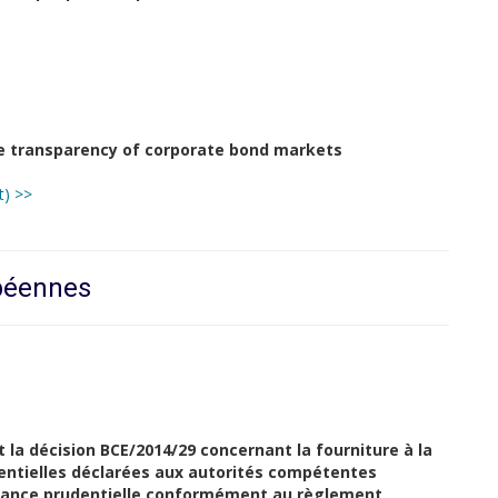
e transparency of corporate bond markets
t) >>
opéennes
 la décision BCE/2014/29 concernant la fourniture à la
ntielles déclarées aux autorités compétentes
illance prudentielle conformément au règlement