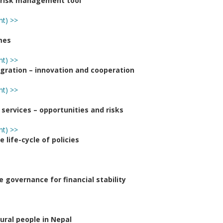
a risk management tool
nt) >>
mes
nt) >>
gration – innovation and cooperation
nt) >>
l services – opportunities and risks
nt) >>
 life-cycle of policies
e governance for financial stability
rural people in Nepal