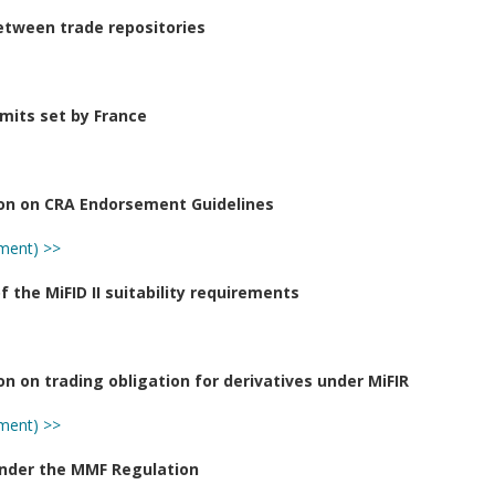
between trade repositories
imits set by France
ion on CRA Endorsement Guidelines
ement) >>
 the MiFID II suitability requirements
n on trading obligation for derivatives under MiFIR
ement) >>
under the MMF Regulation