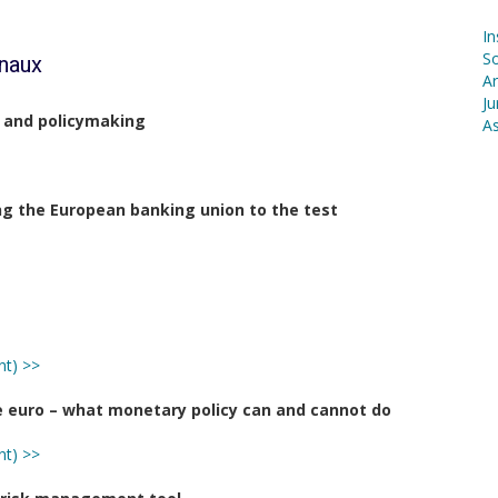
In
S
onaux
Ar
Ju
h and policymaking
As
ting the European banking union to the test
nt) >>
 euro – what monetary policy can and cannot do
nt) >>