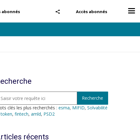
Tog
s abonnés
Accès abonnés
nav
echerche
ts clés les plus recherchés :
esma
,
MIFID
,
Solvabilité
,
token
,
fintech
,
amld
,
PSD2
rticles récents