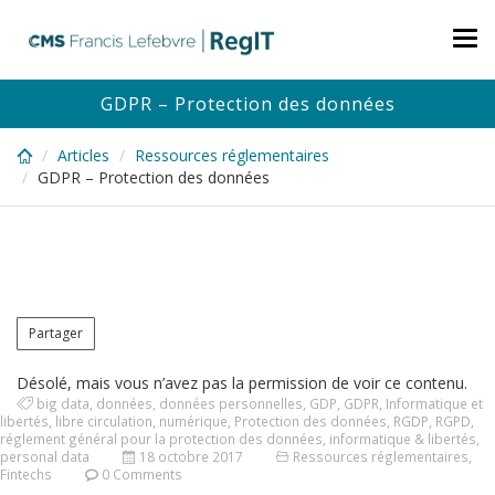
Skip
to
Tog
main
nav
content
GDPR – Protection des données
Articles
Ressources réglementaires
GDPR – Protection des données
Partager
Désolé, mais vous n’avez pas la permission de voir ce contenu.
big data
,
données
,
données personnelles
,
GDP
,
GDPR
,
Informatique et
libertés
,
libre circulation
,
numérique
,
Protection des données
,
RGDP
,
RGPD
,
réglement général pour la protection des données
,
informatique & libertés
,
personal data
18 octobre 2017
Ressources réglementaires
,
Fintechs
0 Comments