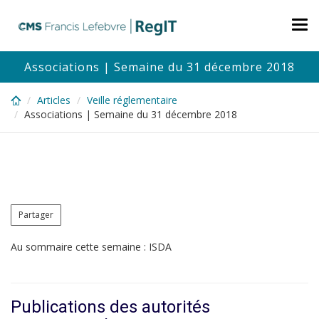
Skip
to
Tog
main
nav
content
Associations | Semaine du 31 décembre 2018
Articles
Veille réglementaire
Associations | Semaine du 31 décembre 2018
Partager
Au sommaire cette semaine : ISDA
Publications des autorités