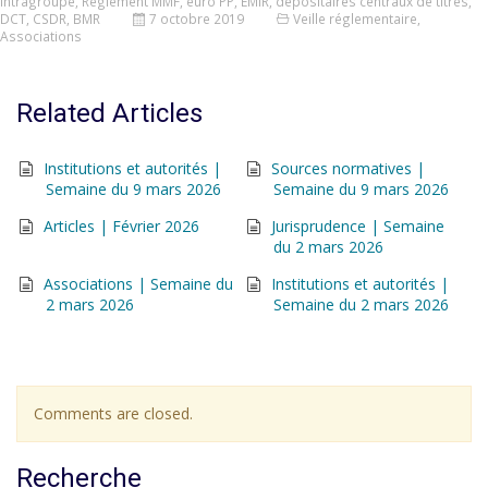
intragroupe
,
Règlement MMF
,
euro PP
,
EMIR
,
dépositaires centraux de titres
,
DCT
,
CSDR
,
BMR
7 octobre 2019
Veille réglementaire
,
Associations
Related Articles
Institutions et autorités |
Sources normatives |
Semaine du 9 mars 2026
Semaine du 9 mars 2026
Articles | Février 2026
Jurisprudence | Semaine
du 2 mars 2026
Associations | Semaine du
Institutions et autorités |
2 mars 2026
Semaine du 2 mars 2026
Comments are closed.
Recherche