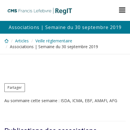
Skip
to
Tog
main
nav
content
Associations | Semaine du 30 septembre 2019
Articles
Veille réglementaire
Associations | Semaine du 30 septembre 2019
Partager
Au sommaire cette semaine : ISDA, ICMA, EBF, AMAFI, AFG