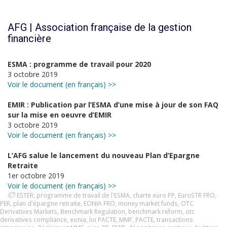
AFG | Association française de la gestion
financière
ESMA : programme de travail pour 2020
3 octobre 2019
Voir le document (en français) >>
EMIR : Publication par l’ESMA d’une mise à jour de son FAQ
sur la mise en oeuvre d’EMIR
3 octobre 2019
Voir le document (en français) >>
L’AFG salue le lancement du nouveau Plan d’Epargne
Retraite
1er octobre 2019
Voir le document (en français) >>
ESTER
,
programme de travail de l'ESMA
,
charte euro PP
,
EuroSTR FRO
,
PER
,
plan d'épargne retraite
,
EONIA FRO
,
money market funds
,
OTC
Derivatives Markets
,
Benchmark Regulation
,
benchmark reform
,
otc
derivatives compliance
,
eonia
,
loi PACTE
,
MMF
,
PACTE
,
transactions