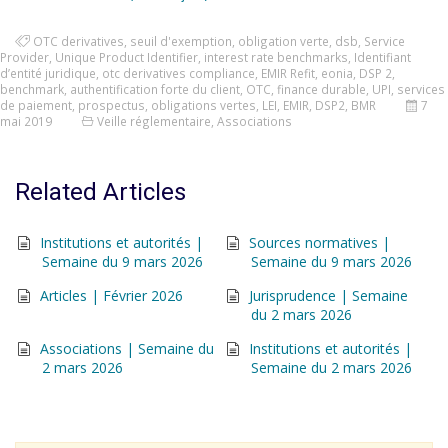
OTC derivatives
,
seuil d'exemption
,
obligation verte
,
dsb
,
Service
Provider
,
Unique Product Identifier
,
interest rate benchmarks
,
Identifiant
d’entité juridique
,
otc derivatives compliance
,
EMIR Refit
,
eonia
,
DSP 2
,
benchmark
,
authentification forte du client
,
OTC
,
finance durable
,
UPI
,
services
de paiement
,
prospectus
,
obligations vertes
,
LEI
,
EMIR
,
DSP2
,
BMR
7
mai 2019
Veille réglementaire
,
Associations
Related Articles
Institutions et autorités |
Sources normatives |
Semaine du 9 mars 2026
Semaine du 9 mars 2026
Articles | Février 2026
Jurisprudence | Semaine
du 2 mars 2026
Associations | Semaine du
Institutions et autorités |
2 mars 2026
Semaine du 2 mars 2026