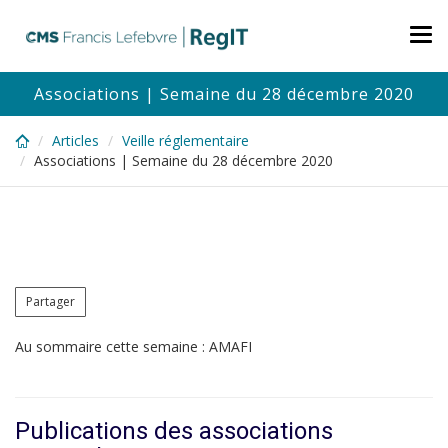
Skip
to
Tog
main
nav
content
Associations | Semaine du 28 décembre 2020
Articles
Veille réglementaire
Associations | Semaine du 28 décembre 2020
Partager
Au sommaire cette semaine : AMAFI
Publications des associations