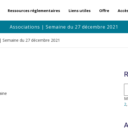
Ressources réglementaires
Liens utiles
Offre
Accè
Associations | Semaine du 27 décembre 2021
 | Semaine du 27 décembre 2021
R
aine
Mo
2
A