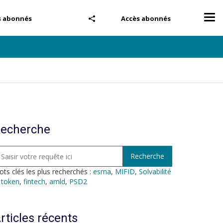
Tog
s abonnés
Accès abonnés
nav
echerche
ts clés les plus recherchés :
esma
,
MIFID
,
Solvabilité
,
token
,
fintech
,
amld
,
PSD2
rticles récents