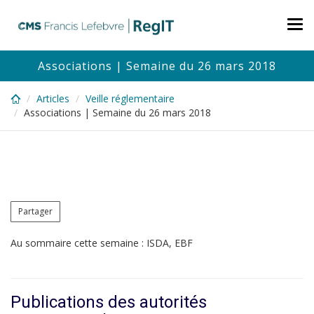
Skip
to
Tog
main
nav
content
Associations | Semaine du 26 mars 2018
Articles
Veille réglementaire
Associations | Semaine du 26 mars 2018
Partager
Au sommaire cette semaine : ISDA, EBF
Publications des autorités