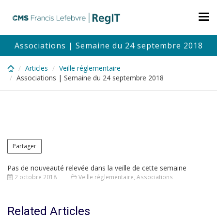
Skip
to
Tog
main
nav
content
Associations | Semaine du 24 septembre 2018
Articles
Veille réglementaire
Associations | Semaine du 24 septembre 2018
Partager
Pas de nouveauté relevée dans la veille de cette semaine
2 octobre 2018
Veille réglementaire
,
Associations
Related Articles