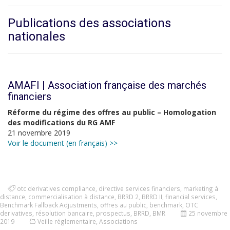
Publications des associations
nationales
AMAFI | Association française des marchés
financiers
Réforme du régime des offres au public – Homologation
des modifications du RG AMF
21 novembre 2019
Voir le document (en français) >>
otc derivatives compliance
,
directive services financiers
,
marketing à
distance
,
commercialisation à distance
,
BRRD 2
,
BRRD II
,
financial services
,
Benchmark Fallback Adjustments
,
offres au public
,
benchmark
,
OTC
derivatives
,
résolution bancaire
,
prospectus
,
BRRD
,
BMR
25 novembre
2019
Veille réglementaire
,
Associations