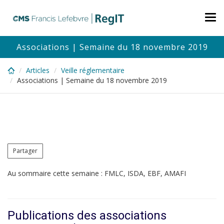
Skip
to
Tog
main
nav
content
Associations | Semaine du 18 novembre 2019
Articles
Veille réglementaire
Associations | Semaine du 18 novembre 2019
Partager
Au sommaire cette semaine : FMLC, ISDA, EBF, AMAFI
Publications des associations