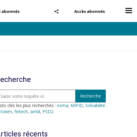
Tog
s abonnés
Accès abonnés
nav
echerche
ts clés les plus recherchés :
esma
,
MIFID
,
Solvabilité
,
token
,
fintech
,
amld
,
PSD2
rticles récents