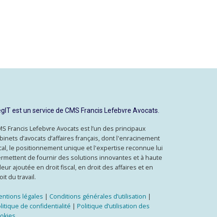
gIT est un service de CMS Francis Lefebvre Avocats.
S Francis Lefebvre Avocats est l’un des principaux
binets d’avocats d’affaires français, dont l'enracinement
cal, le positionnement unique et l'expertise reconnue lui
rmettent de fournir des solutions innovantes et à haute
leur ajoutée en droit fiscal, en droit des affaires et en
oit du travail.
ntions légales
|
Conditions générales d’utilisation
|
litique de confidentialité
|
Politique d’utilisation des
okies