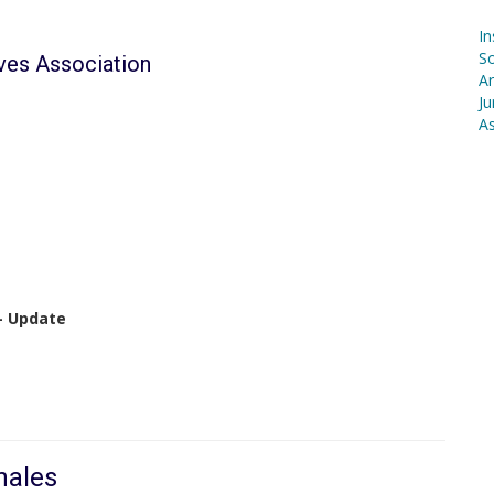
In
S
ives Association
Ar
Ju
As
 – Update
nales