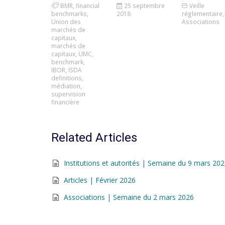
BMR
,
financial
25 septembre
Veille
benchmarks
,
2018
réglementaire
,
Union des
Associations
marchés de
capitaux
,
marchés de
capitaux
,
UMC
,
benchmark
,
IBOR
,
ISDA
definitions
,
médiation
,
supervision
financière
Related Articles
Institutions et autorités | Semaine du 9 mars 20
Articles | Février 2026
Associations | Semaine du 2 mars 2026