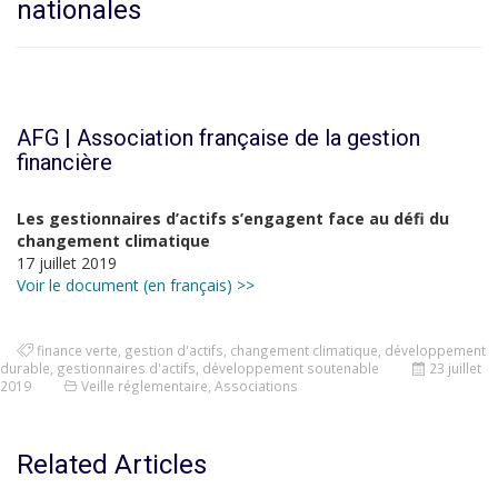
nationales
AFG | Association française de la gestion
financière
Les gestionnaires d’actifs s’engagent face au défi du
changement climatique
17 juillet 2019
Voir le document (en français) >>
finance verte
,
gestion d'actifs
,
changement climatique
,
développement
durable
,
gestionnaires d'actifs
,
développement soutenable
23 juillet
2019
Veille réglementaire
,
Associations
Related Articles