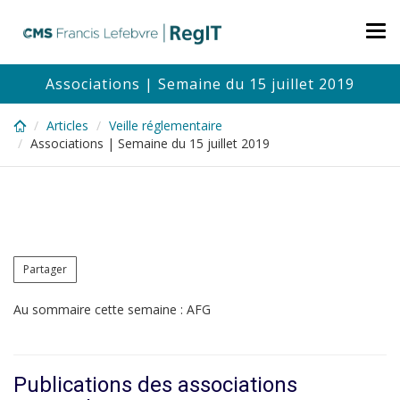
Skip
to
Tog
main
nav
content
Associations | Semaine du 15 juillet 2019
Articles
Veille réglementaire
Associations | Semaine du 15 juillet 2019
Partager
Au sommaire cette semaine : AFG
Publications des associations