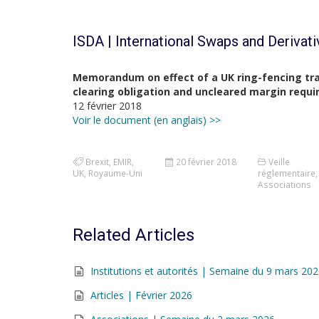
ISDA | International Swaps and Derivat
Memorandum on effect of a UK ring-fencing tra
clearing obligation and uncleared margin requ
12 février 2018
Voir le document (en anglais) >>
Brexit
,
EMIR
,
20 février 2018
Veille
UK
,
Royaume-Uni
réglementaire
,
Associations
Related Articles
Institutions et autorités | Semaine du 9 mars 20
Articles | Février 2026