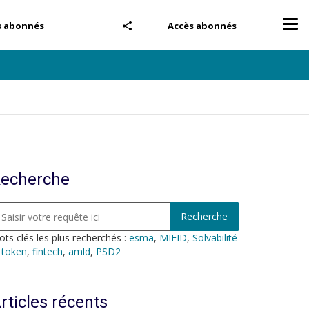
Tog
s abonnés
Accès abonnés
nav
echerche
ts clés les plus recherchés :
esma
,
MIFID
,
Solvabilité
,
token
,
fintech
,
amld
,
PSD2
rticles récents