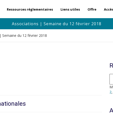
Ressources réglementaires
Liens utiles
Offre
Accè
Associations | Semaine du 12 février 2018
| Semaine du 12 février 2018
R
Mo
2
nationales
A