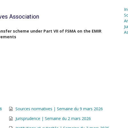
In
S
ives Association
Ar
Ju
nsfer scheme under Part VII of FSMA on the EMIR
As
irements
26
Sources normatives | Semaine du 9 mars 2026
Jurisprudence | Semaine du 2 mars 2026