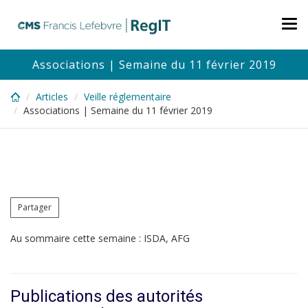
Skip
to
Tog
main
nav
content
Associations | Semaine du 11 février 2019
Articles
Veille réglementaire
Associations | Semaine du 11 février 2019
Partager
Au sommaire cette semaine : ISDA, AFG
Publications des autorités