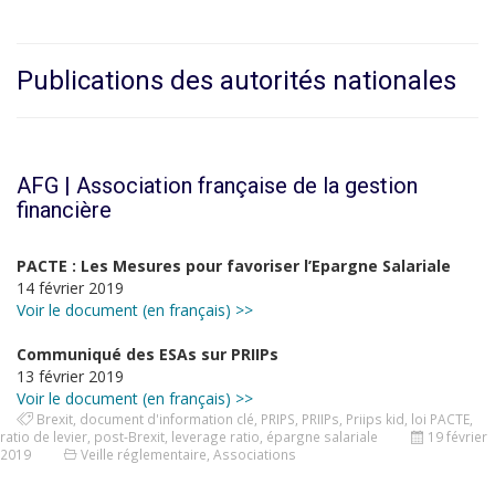
Publications des autorités nationales
AFG | Association française de la gestion
financière
PACTE : Les Mesures pour favoriser l’Epargne Salariale
14 février 2019
Voir le document (en français) >>
Communiqué des ESAs sur PRIIPs
13 février 2019
Voir le document (en français) >>
Brexit
,
document d'information clé
,
PRIPS
,
PRIIPs
,
Priips kid
,
loi PACTE
,
ratio de levier
,
post-Brexit
,
leverage ratio
,
épargne salariale
19 février
2019
Veille réglementaire
,
Associations