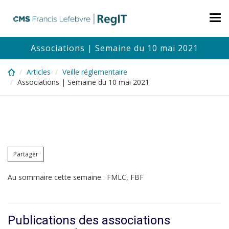
Skip
to
Tog
main
nav
content
Associations | Semaine du 10 mai 2021
Articles
Veille réglementaire
Associations | Semaine du 10 mai 2021
Partager
Au sommaire cette semaine : FMLC, FBF
Publications des associations