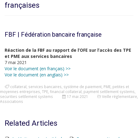
françaises
FBF | Fédération bancaire française
Réaction de la FBF au rapport de l’OFE sur l’accès des TPE
et PME aux services bancaires
7 mai 2021
Voir le document (en français) >>
Voir le document (en anglais) >>
collateral
,
services bancaires
,
système de paiement
,
PME
,
petites et
moyennes entreprises
,
TPE
,
financial collateral
,
payment settlement systems
,
securities settlement systems
17 mai 2021
Veille réglementaire
,
Associations
Related Articles