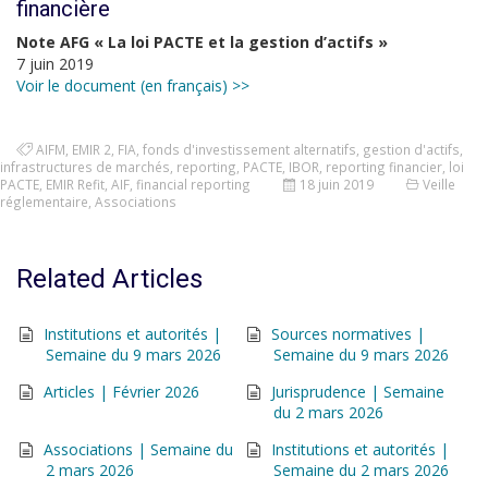
financière
Note AFG « La loi PACTE et la gestion d’actifs »
7 juin 2019
Voir le document (en français) >>
AIFM
,
EMIR 2
,
FIA
,
fonds d'investissement alternatifs
,
gestion d'actifs
,
infrastructures de marchés
,
reporting
,
PACTE
,
IBOR
,
reporting financier
,
loi
PACTE
,
EMIR Refit
,
AIF
,
financial reporting
18 juin 2019
Veille
réglementaire
,
Associations
Related Articles
Institutions et autorités |
Sources normatives |
Semaine du 9 mars 2026
Semaine du 9 mars 2026
Articles | Février 2026
Jurisprudence | Semaine
du 2 mars 2026
Associations | Semaine du
Institutions et autorités |
2 mars 2026
Semaine du 2 mars 2026