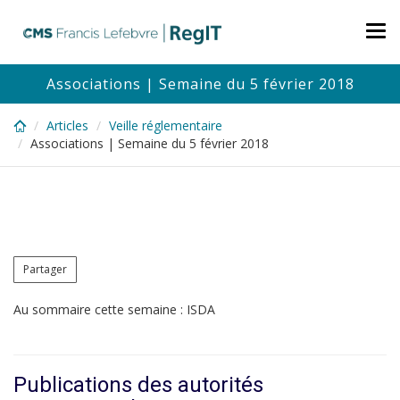
Skip
to
Tog
main
nav
content
Associations | Semaine du 5 février 2018
Articles
Veille réglementaire
Associations | Semaine du 5 février 2018
Partager
Au sommaire cette semaine : ISDA
Publications des autorités