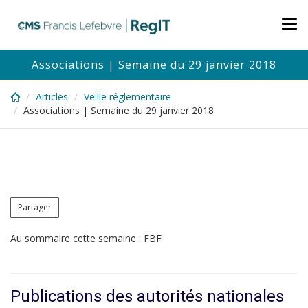
Skip
to
Tog
main
nav
content
Associations | Semaine du 29 janvier 2018
Articles
Veille réglementaire
Associations | Semaine du 29 janvier 2018
Partager
Au sommaire cette semaine : FBF
Publications des autorités nationales