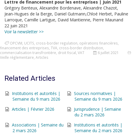
Lettre de financement pour les entreprises | Juin 2021
Grégory Benteux, Alexandre Bordenave, Alexandre Chazot,
Jean-Hugues de la Berge, Daniel Gutmann,Chloé Herbet, Pauline
Larroque, Camille Lartigue, David Mantienne, Pierre Maunand
22 juin 2021
Voir la newsletter >>
OPCVM
,
UCITS
,
cross-border regulation
,
opérations financières
,
financement des entreprises
,
TVA
,
cross-border distribution
,
commercialisation transfrontière
,
droit fiscal
,
VAT
6 juillet 2021
Veille réglementaire
,
Articles
Related Articles
Institutions et autorités |
Sources normatives |
Semaine du 9 mars 2026
Semaine du 9 mars 2026
Articles | Février 2026
Jurisprudence | Semaine
du 2 mars 2026
Associations | Semaine du
Institutions et autorités |
2 mars 2026
Semaine du 2 mars 2026