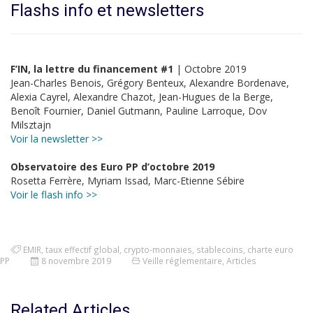
Flashs info et newsletters
F’IN, la lettre du financement #1
| Octobre 2019
Jean-Charles Benois, Grégory Benteux, Alexandre Bordenave,
Alexia Cayrel, Alexandre Chazot, Jean-Hugues de la Berge,
Benoît Fournier, Daniel Gutmann, Pauline Larroque, Dov
Milsztajn
Voir la newsletter >>
Observatoire des Euro PP d’octobre 2019
Rosetta Ferrère, Myriam Issad, Marc-Etienne Sébire
Voir le flash info >>
EMIR
,
taux effectif global
,
crypto-monnaies
,
stablecoins
,
charte euro
PP
8 novembre 2019
Veille réglementaire
,
Articles
Related Articles