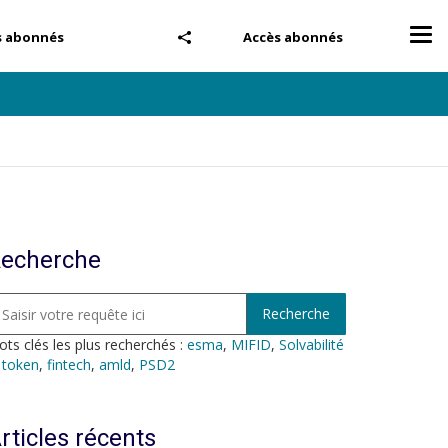
Tog
s abonnés
Accès abonnés
nav
echerche
ts clés les plus recherchés :
esma
,
MIFID
,
Solvabilité
,
token
,
fintech
,
amld
,
PSD2
rticles récents