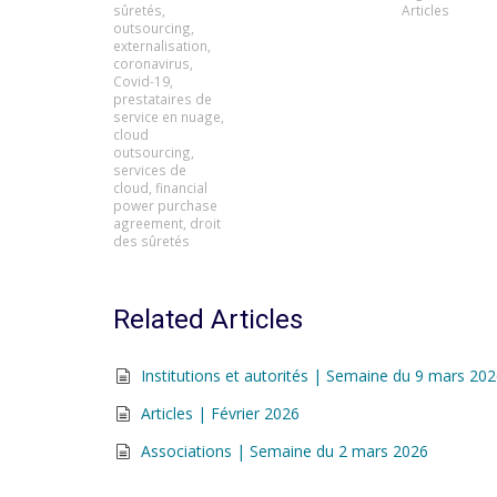
sûretés
,
Articles
outsourcing
,
externalisation
,
coronavirus
,
Covid-19
,
prestataires de
service en nuage
,
cloud
outsourcing
,
services de
cloud
,
financial
power purchase
agreement
,
droit
des sûretés
Related Articles
Institutions et autorités | Semaine du 9 mars 20
Articles | Février 2026
Associations | Semaine du 2 mars 2026