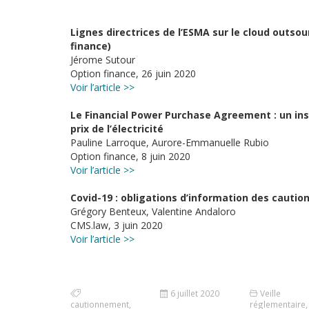
Lignes directrices de l’ESMA sur le cloud outsour
finance)
Jérome Sutour
Option finance, 26 juin 2020
Voir l’article >>
Le Financial Power Purchase Agreement : u
n in
prix de l’électricité
Pauline Larroque, Aurore-Emmanuelle Rubio
Option finance, 8 juin 2020
Voir l’article >>
Covid-19 : obligations d’information des cauti
Grégory Benteux, Valentine Andaloro
CMS.law, 3 juin 2020
Voir l’article >>
6 juillet 2020
Veille
cautionnement
,
réglementaire
,