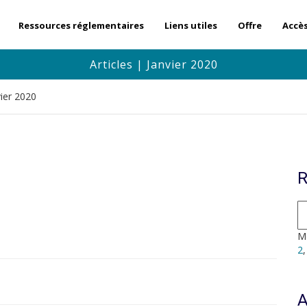
Ressources réglementaires
Liens utiles
Offre
Accè
Articles | Janvier 2020
vier 2020
R
Mo
2
A