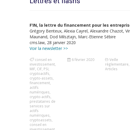
Lettres et flashs
F’IN, la lettre du financement pour les entrepris
Grégory Benteux, Alexia Cayrel, Alexandre Chazot, Vir
Maunand, Dod Milsztajn, Marc-Etienne Sébire
cms.law, 28 janvier 2020
Voir la newsletter >>
conseil en
6 février 2020
Veille
investissement
,
réglementaire
,
MIF
,
CIF
,
PSI
,
Articles
cryptoactifs
,
crypto-assets
,
financement
,
actifs
numériques
,
crypto-actifs
,
prestataires de
services sur
actifs
numériques
,
cryptoassets
,
conseil en
investissement