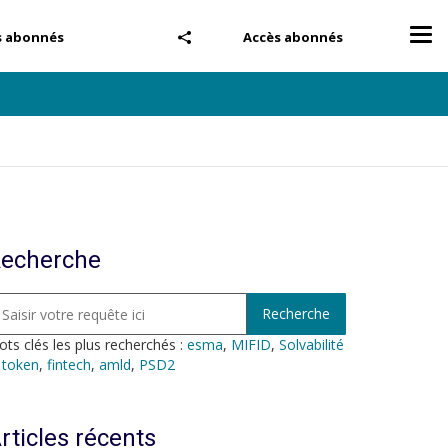
Tog
s abonnés
Accès abonnés
nav
echerche
ts clés les plus recherchés :
esma
,
MIFID
,
Solvabilité
,
token
,
fintech
,
amld
,
PSD2
rticles récents