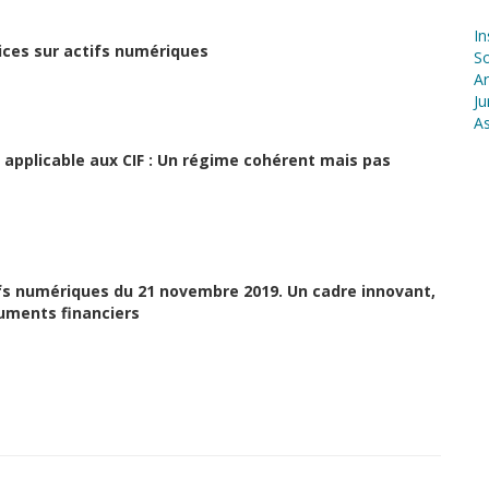
In
ices sur actifs numériques
S
Ar
Ju
As
e applicable aux CIF : Un régime cohérent mais pas
tifs numériques du 21 novembre 2019. Un cadre innovant,
truments financiers