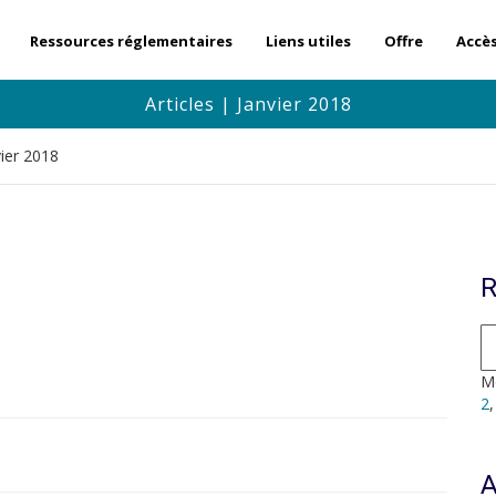
Ressources réglementaires
Liens utiles
Offre
Accè
Articles | Janvier 2018
vier 2018
R
Mo
2
A