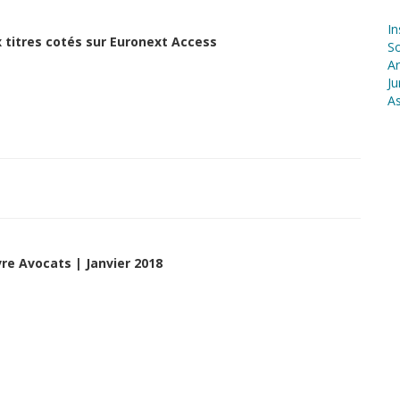
In
 titres cotés sur Euronext Access
S
Ar
Ju
As
re Avocats | Janvier 2018