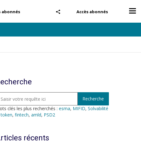
Tog
s abonnés
Accès abonnés
nav
echerche
ts clés les plus recherchés :
esma
,
MIFID
,
Solvabilité
,
token
,
fintech
,
amld
,
PSD2
rticles récents