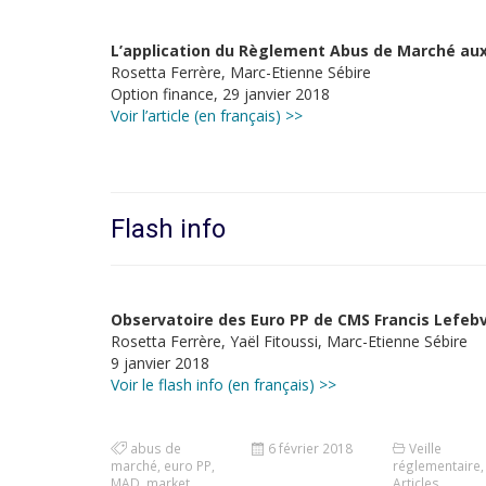
L’application du Règlement Abus de Marché aux
Rosetta Ferrère, Marc-Etienne Sébire
Option finance, 29 janvier 2018
Voir l’article (en français) >>
Flash info
Observatoire des Euro PP de CMS Francis Lefebv
Rosetta Ferrère, Yaël Fitoussi, Marc-Etienne Sébire
9 janvier 2018
Voir le flash info (en français) >>
abus de
6 février 2018
Veille
marché
,
euro PP
,
réglementaire
,
MAD
,
market
Articles