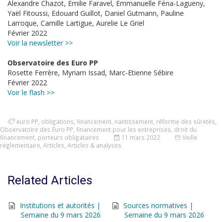
Alexandre Chazot, Emilie Faravel, Emmanuelle Féna-Lagueny,
Yaël Fitoussi, Edouard Guillot, Daniel Gutmann, Pauline
Larroque, Camille Lartigue, Aurelie Le Griel
Février 2022
Voir la newsletter >>
Observatoire des Euro PP
Rosette Ferrère, Myriam Issad, Marc-Etienne Sébire
Février 2022
Voir le flash >>
euro PP
,
obligations
,
financement
,
nantissement
,
réforme des sûretés
,
Observatoire des Euro PP
,
financement pour les entreprises
,
droit du
financement
,
porteurs obligataires
11 mars 2022
Veille
réglementaire
,
Articles
,
Articles & analyses
Related Articles
Institutions et autorités |
Sources normatives |
Semaine du 9 mars 2026
Semaine du 9 mars 2026