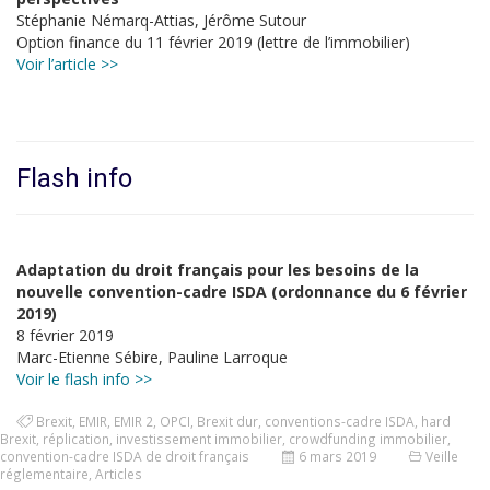
Stéphanie Némarq-Attias, Jérôme Sutour
Option finance du 11 février 2019 (lettre de l’immobilier)
Voir l’article >>
Flash info
Adaptation du droit français pour les besoins de la
nouvelle convention-cadre ISDA (ordonnance du 6 février
2019)
8 février 2019
Marc-Etienne Sébire, Pauline Larroque
Voir le flash info >>
Brexit
,
EMIR
,
EMIR 2
,
OPCI
,
Brexit dur
,
conventions-cadre ISDA
,
hard
Brexit
,
réplication
,
investissement immobilier
,
crowdfunding immobilier
,
convention-cadre ISDA de droit français
6 mars 2019
Veille
réglementaire
,
Articles