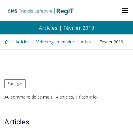
Skip
to
Tog
main
nav
content
Articles | Février 2019
Articles
Veille réglementaire
Articles | Février 2019
Partager
Au sommaire de ce mois : 4 articles, 1 flash info
Articles