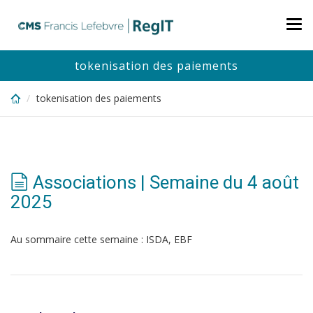
Skip
to
Tog
main
nav
content
tokenisation des paiements
tokenisation des paiements
Associations | Semaine du 4 août
2025
Au sommaire cette semaine : ISDA, EBF