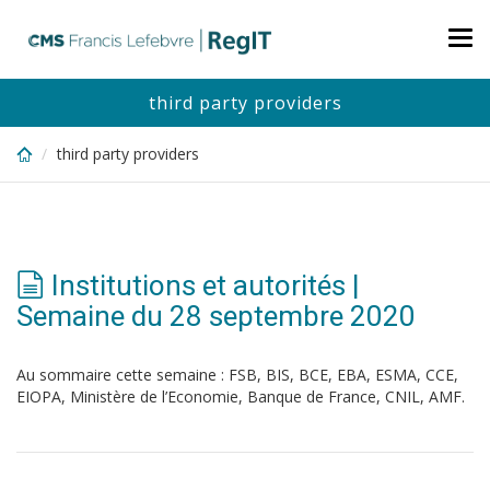
Skip
to
Tog
main
nav
content
third party providers
third party providers
Institutions et autorités |
Semaine du 28 septembre 2020
Au sommaire cette semaine : FSB, BIS, BCE, EBA, ESMA, CCE,
EIOPA, Ministère de l’Economie, Banque de France, CNIL, AMF.