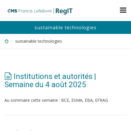
Skip
to
Tog
main
nav
content
sustainable technologies
sustainable technologies
Institutions et autorités |
Semaine du 4 août 2025
Au sommaire cette semaine : BCE, ESMA, EBA, EFRAG