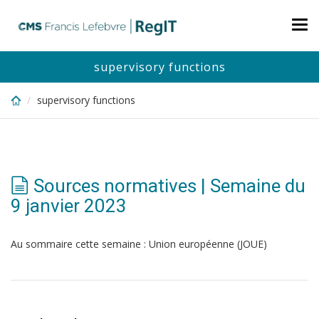
Skip
to
Tog
main
nav
content
supervisory functions
supervisory functions
Sources normatives | Semaine du
9 janvier 2023
Au sommaire cette semaine : Union européenne (JOUE)