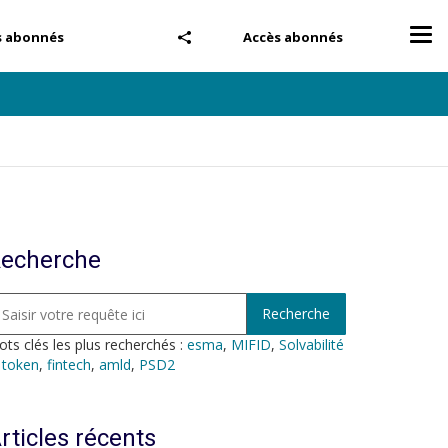
Tog
s abonnés
Accès abonnés
nav
echerche
ts clés les plus recherchés :
esma
,
MIFID
,
Solvabilité
,
token
,
fintech
,
amld
,
PSD2
rticles récents