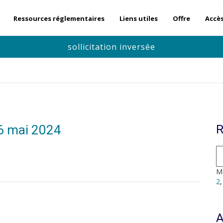
Ressources réglementaires
Liens utiles
Offre
Accè
sollicitation inversée
 6 mai 2024
R
Mo
2
A