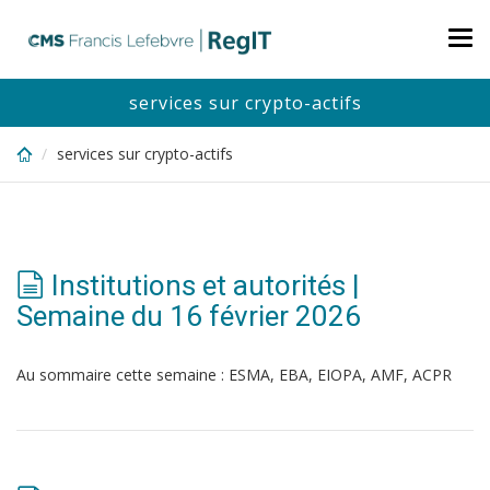
Skip
to
Tog
main
nav
content
services sur crypto-actifs
services sur crypto-actifs
Institutions et autorités |
Semaine du 16 février 2026
Au sommaire cette semaine : ESMA, EBA, EIOPA, AMF, ACPR