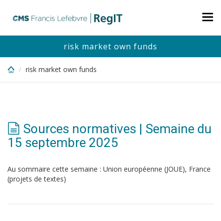
Skip
to
Tog
main
nav
content
risk market own funds
risk market own funds
Sources normatives | Semaine du
15 septembre 2025
Au sommaire cette semaine : Union européenne (JOUE), France
(projets de textes)