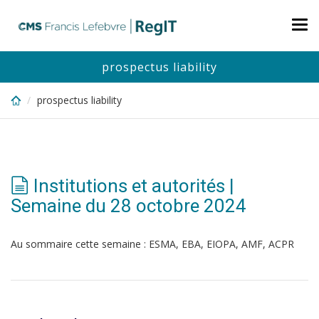
Skip
to
Tog
main
nav
content
prospectus liability
prospectus liability
Institutions et autorités |
Semaine du 28 octobre 2024
Au sommaire cette semaine : ESMA, EBA, EIOPA, AMF, ACPR