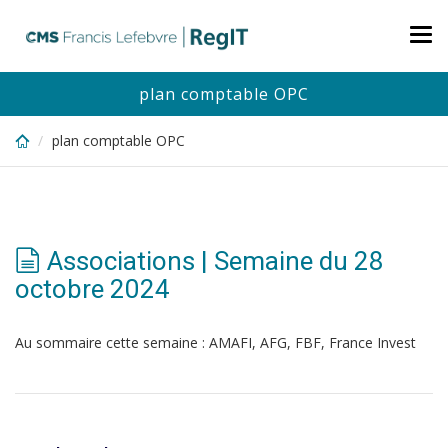
Skip
to
Tog
main
nav
content
plan comptable OPC
plan comptable OPC
Associations | Semaine du 28
octobre 2024
Au sommaire cette semaine : AMAFI, AFG, FBF, France Invest