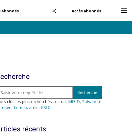
Tog
s abonnés
Accès abonnés
nav
echerche
ts clés les plus recherchés :
esma
,
MIFID
,
Solvabilité
,
token
,
fintech
,
amld
,
PSD2
rticles récents