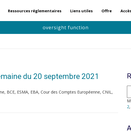
Ressources réglementaires
Liens utiles
Offre
Accè
oversight function
| Semaine du 20 septembre 2021
R
ne, BCE, ESMA, EBA, Cour des Comptes Européenne, CNIL,
Mo
2
A