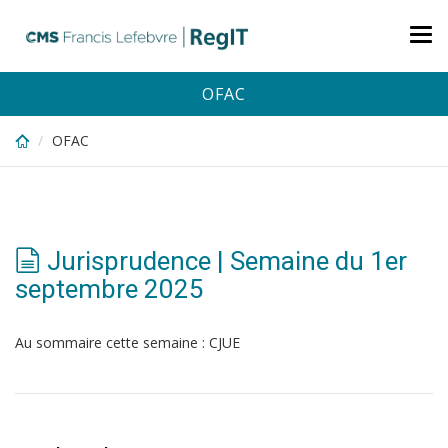
Skip
to
Tog
main
nav
content
OFAC
OFAC
Jurisprudence | Semaine du 1er
septembre 2025
Au sommaire cette semaine : CJUE