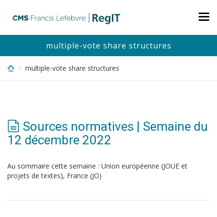
Skip
to
Tog
main
nav
content
multiple-vote share structures
multiple-vote share structures
Sources normatives | Semaine du
12 décembre 2022
Au sommaire cette semaine : Union européenne (JOUE et
projets de textes), France (JO)