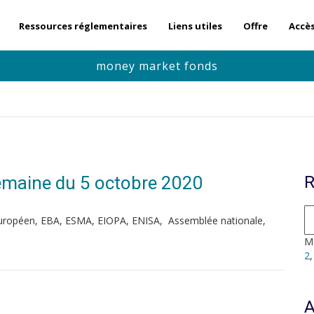
Ressources réglementaires
Liens utiles
Offre
Accè
money market fonds
 Semaine du 5 octobre 2020
R
uropéen, EBA, ESMA, EIOPA, ENISA, Assemblée nationale,
Mo
2
A