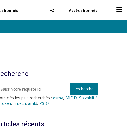
Tog
s abonnés
Accès abonnés
nav
echerche
ts clés les plus recherchés :
esma
,
MIFID
,
Solvabilité
,
token
,
fintech
,
amld
,
PSD2
rticles récents