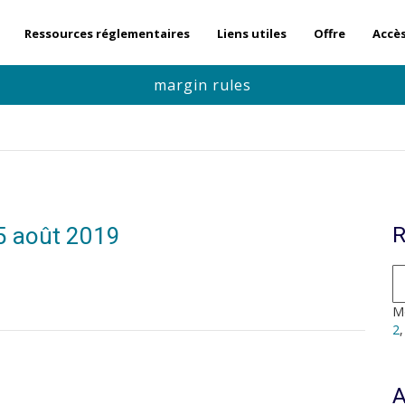
Ressources réglementaires
Liens utiles
Offre
Accè
margin rules
 5 août 2019
R
Mo
2
A