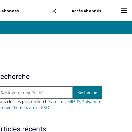
Tog
s abonnés
Accès abonnés
nav
echerche
ts clés les plus recherchés :
esma
,
MIFID
,
Solvabilité
,
token
,
fintech
,
amld
,
PSD2
rticles récents