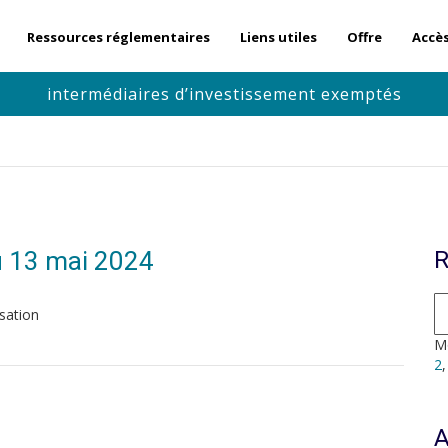
Ressources réglementaires
Liens utiles
Offre
Accè
intermédiaires d’investissement exemptés
u 13 mai 2024
R
sation
Mo
2
A