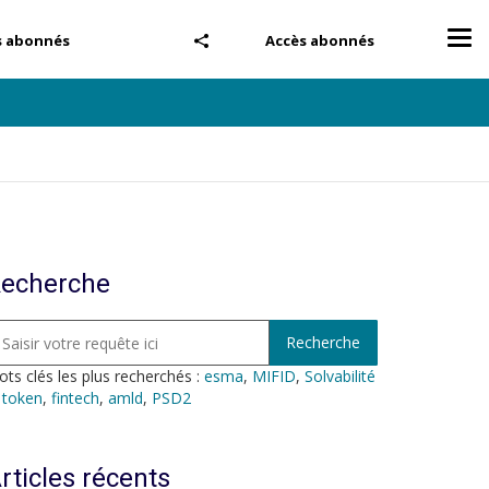
Tog
s abonnés
Accès abonnés
nav
echerche
ts clés les plus recherchés :
esma
,
MIFID
,
Solvabilité
,
token
,
fintech
,
amld
,
PSD2
rticles récents