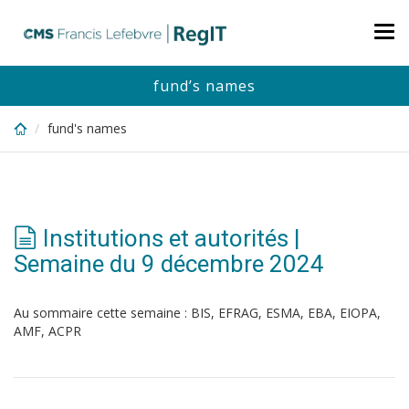
Skip
to
Tog
main
nav
content
fund’s names
fund's names
Institutions et autorités |
Semaine du 9 décembre 2024
Au sommaire cette semaine : BIS, EFRAG, ESMA, EBA, EIOPA,
AMF, ACPR