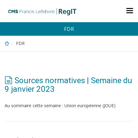
Skip
to
Tog
main
nav
content
FDR
FDR
Sources normatives | Semaine du
9 janvier 2023
Au sommaire cette semaine : Union européenne (JOUE)