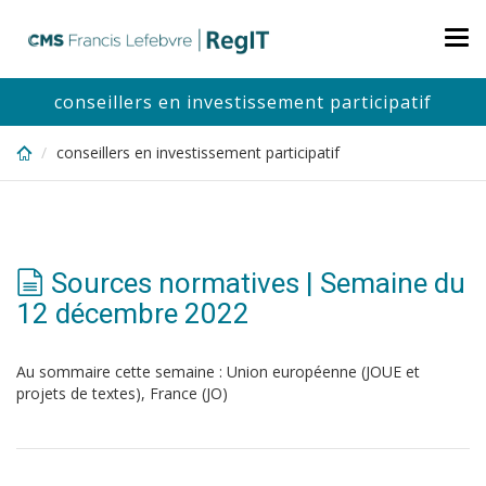
Skip
to
Tog
main
nav
content
conseillers en investissement participatif
conseillers en investissement participatif
Sources normatives | Semaine du
12 décembre 2022
Au sommaire cette semaine : Union européenne (JOUE et
projets de textes), France (JO)