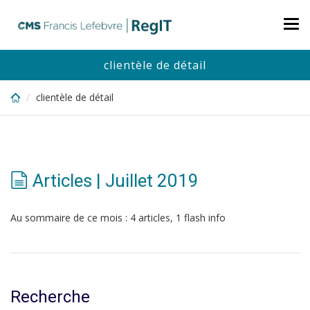
Skip
to
Tog
main
nav
content
clientèle de détail
clientèle de détail
Articles | Juillet 2019
Au sommaire de ce mois : 4 articles, 1 flash info
Recherche