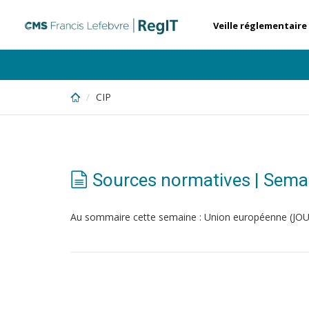
Skip
to
Veille réglementaire
main
content
CIP
Sources normatives | Sem
Au sommaire cette semaine : Union européenne (JOUE 