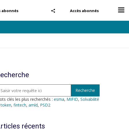
Tog
s abonnés
Accès abonnés
nav
echerche
ts clés les plus recherchés :
esma
,
MIFID
,
Solvabilité
,
token
,
fintech
,
amld
,
PSD2
rticles récents