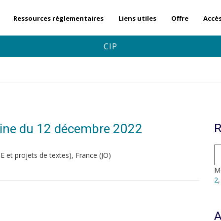
Ressources réglementaires
Liens utiles
Offre
Accè
CIP
aine du 12 décembre 2022
R
et projets de textes), France (JO)
Mo
2
A